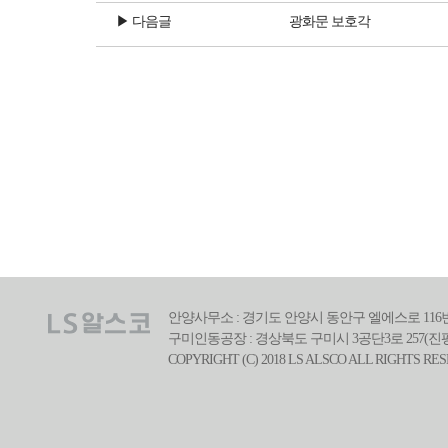
▶ 다음글
광화문 보호각
안양사무소 : 경기도 안양시 동안구 엘에스로 116번길 39(호
구미인동공장 : 경상북도 구미시 3공단3로 257(진평동) | 전화
COPYRIGHT (C) 2018 LS ALSCO ALL RIGHTS RE